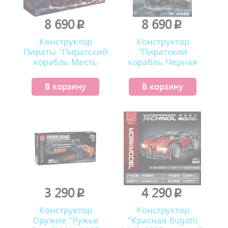
8 690
8 690
p
p
Конструктор
Конструктор
Пираты "Пиратский
"Пиратский
корабль Месть
корабль Черная
Королевы Анны"
Жемчужина" (2868
(3139 деталей)
деталей)
В корзину
В корзину
3 290
4 290
p
p
Конструктор
Конструктор
Оружие "Ружье
"Красная Bugatti