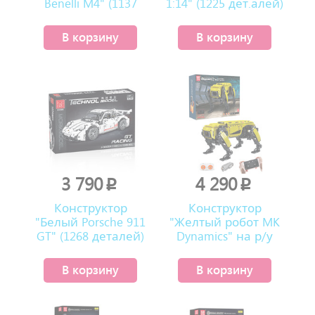
Benelli M4" (1137
1:14" (1225 дет.алей)
деталей)
В корзину
В корзину
3 790
4 290
p
p
Конструктор
Конструктор
"Белый Porsche 911
"Желтый робот MK
GT" (1268 деталей)
Dynamics" на р/у
(936 деталей)
В корзину
В корзину