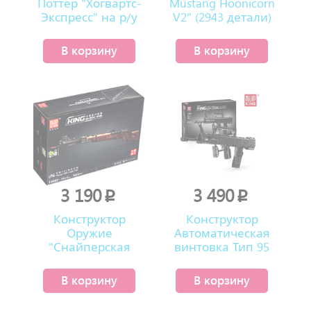
Поттер "Хогвартс-
Mustang Hoonicorn
Экспресс" на р/у
V2" (2943 детали)
(2086 деталей)
В корзину
В корзину
3 190
3 490
p
p
Конструктор
Конструктор
Оружие
Автоматическая
"Снайперская
винтовка Тип 95
винтовка Mauser
(787 деталей)
98K" (1025 деталей)
В корзину
В корзину