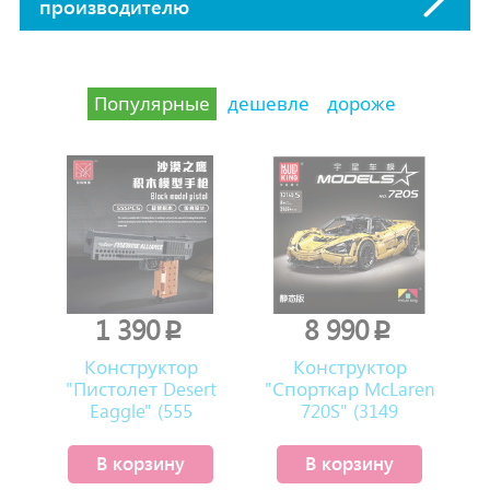
производителю
Популярные
дешевле
дороже
1 390
8 990
p
p
Конструктор
Конструктор
"Пистолет Desert
"Спорткар McLaren
Eaggle" (555
720S" (3149
деталей)
деталей)
В корзину
В корзину