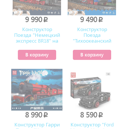
9 990
9 490
p
p
Конструктор
Конструктор
Поезда "Немецкий
Поезда
экспресс BR18" на
"Тихоокеанский
р/у (2348 деталей)
поезд класса A4" на
р/у (2139 деталей)
В корзину
В корзину
8 990
8 590
p
p
Конструктор Гарри
Конструктор "Ford