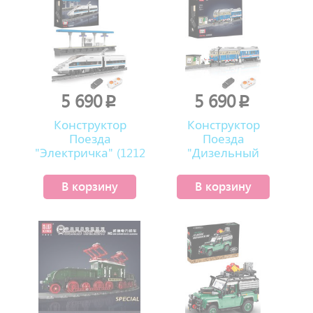
5 690
5 690
p
p
Конструктор
Конструктор
Поезда
Поезда
"Электричка" (1212
"Дизельный
деталей)
локомотив" на р/у
(1212 деталей)
В корзину
В корзину