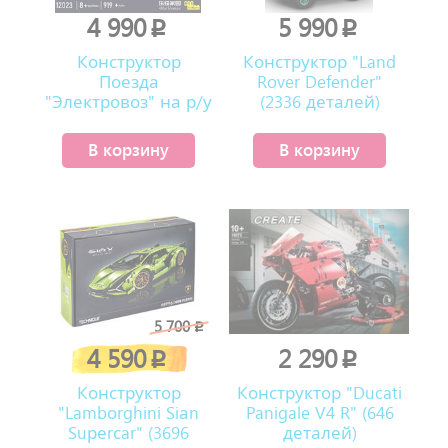
4 990
5 990
p
p
Конструктор
Конструктор "Land
Поезда
Rover Defender"
"Электровоз" на р/у
(2336 деталей)
(919 деталей)
В корзину
В корзину
5 700
p
4 590
2 290
p
p
Конструктор
Конструктор "Ducati
"Lambоrghini Siаn
Panigale V4 R" (646
Suреrсar" (3696
деталей)