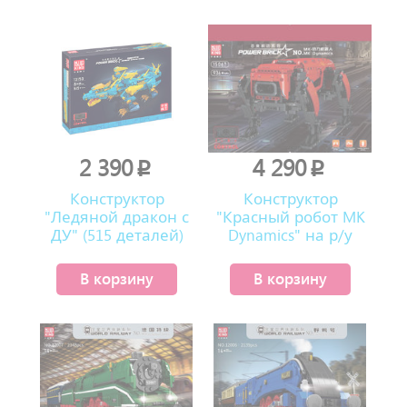
2 390
4 290
p
p
Конструктор
Конструктор
"Ледяной дракон с
"Красный робот MK
ДУ" (515 деталей)
Dynamics" на р/у
(936 деталей)
В корзину
В корзину