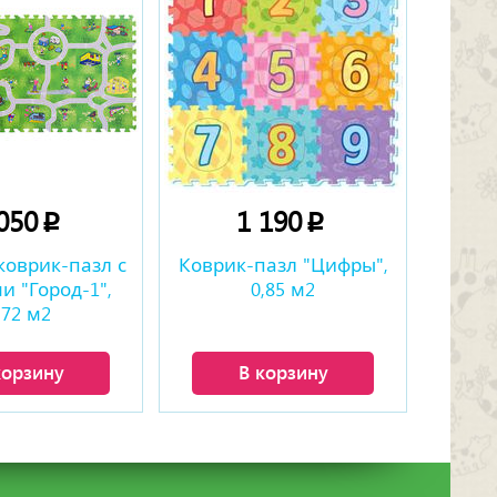
 050
1 190
p
p
коврик-пазл с
Коврик-пазл "Цифры",
и "Город-1",
0,85 м2
,72 м2
корзину
В корзину