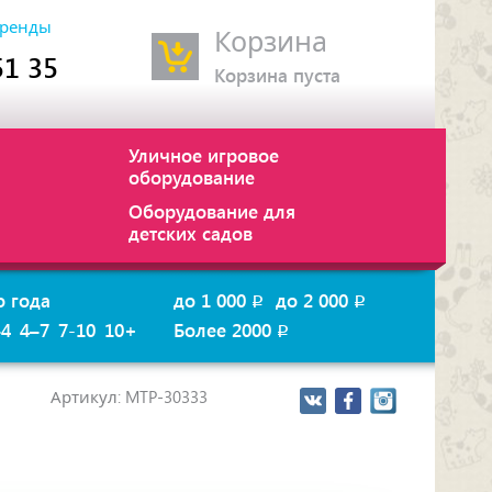
ренды
Корзина
51 35
Корзина пуста
Уличное игровое
оборудование
Оборудование для
детских садов
о года
до 1 000
до 2 000
p
p
–4
4–7
7-10
10+
Более 2000
p
Артикул: MTP-30333