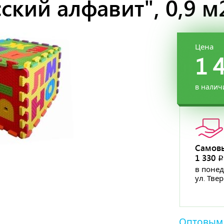
ский алфавит", 0,9 м
Цена
1 
в налич
Самов
1 330
в понед
ул. Тве
Оптовым