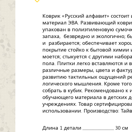
Коврик «Русский алфавит» состоит и
материал ЭВА. Развивающий коври
упакован в полиэтиленовую сумочк
запаха, безвредно и экологично; б
и разбирается; обеспечивает хор
покрытие стойко к бытовой химии и
моется; стыкуется с другими набор
пола. Плитки легко вставляются и
различные размеры, цвета и фактур
развитию тактильных ощущений ре
логического мышления. Кроме того
собрать в кубик. Рекомендовано к 
обучающего материала в детских 
учреждениях. Товар сертифицирова
использовании. Производство: Та
Длина 1 детали
30 см