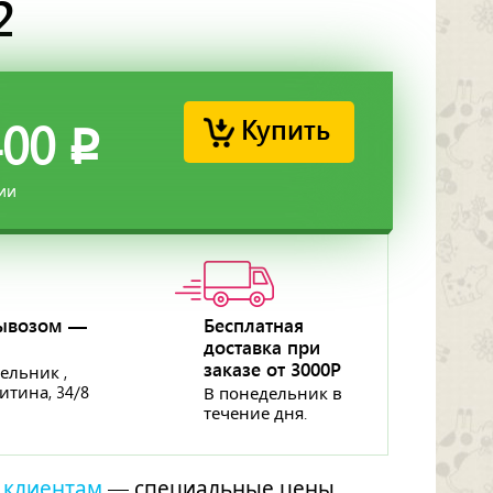
2
Купить
400
p
ии
ывозом —
Бесплатная
доставка при
p
заказе от 3000Р
ельник ,
ритина, 34/8
В понедельник в
течение дня.
 клиентам
— специальные цены