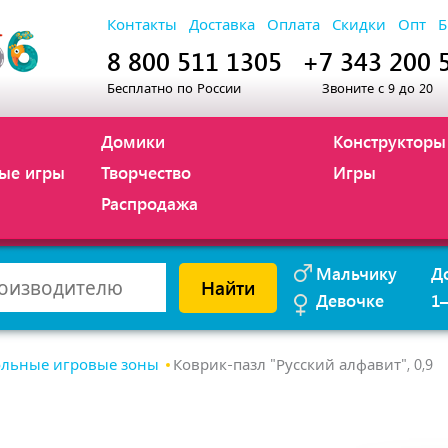
Контакты
Доставка
Оплата
Скидки
Опт
Б
8 800 511 1305
+7 343 200 
Бесплатно по России
Звоните с 9 до 20
Домики
Конструкторы
ые игры
Творчество
Игры
Распродажа
Мальчику
Д
Найти
Девочке
1
льные игровые зоны
Коврик-пазл "Русский алфавит", 0,9