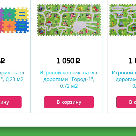
0
1 050
1
p
p
врик-пазл
Игровой коврик-пазл с
Игровой 
, 0,23 м2
дорогами "Город-1",
дорогам
0,72 м2
0
зину
В корзину
В 