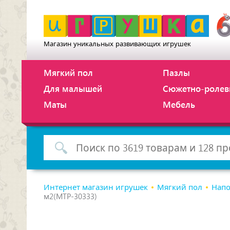
Магазин уникальных развивающих игрушек
Мягкий пол
Пазлы
Для малышей
Сюжетно-ролев
Маты
Мебель
Интернет магазин игрушек
Мягкий пол
Напо
м2(MTP-30333)