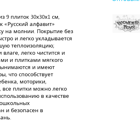
з 9 плиток 30х30х1 см,
к «Русский алфавит»
у на молнии. Покрытие без
ыстро и легко укладывается
ошую теплоизоляцию;
 влаге, легко чистится и
ами и плитками мягкого
 вынимаются и имеют
ы, что способствует
бенка, моторики,
, все плитки можно легко
использованию в качестве
дошкольных
н и безопасен в
йвань.