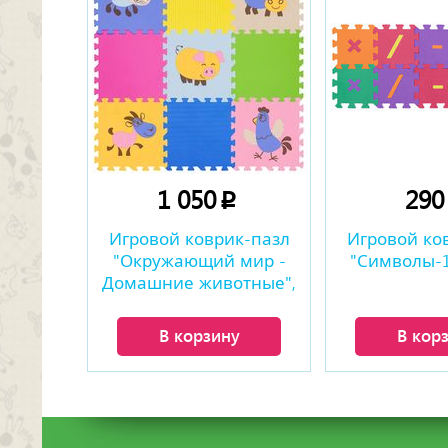
1 050
29
p
Игровой коврик-пазл
Игровой ко
"Окружающий мир -
"Символы-1"
Домашние животные",
0,81 м2
В корзину
В кор