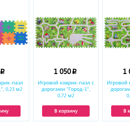
0
1 050
1
p
p
врик-пазл
Игровой коврик-пазл с
Игровой 
, 0,23 м2
дорогами "Город-1",
дорогам
0,72 м2
0
зину
В корзину
В 