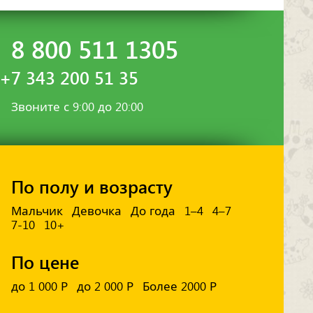
8 800 511 1305
+7 343 200 51 35
Звоните с 9:00 до 20:00
По полу и возрасту
Мальчик
Девочка
До года
1–4
4–7
7-10
10+
По цене
до 1 000 Р
до 2 000 Р
Более 2000 Р