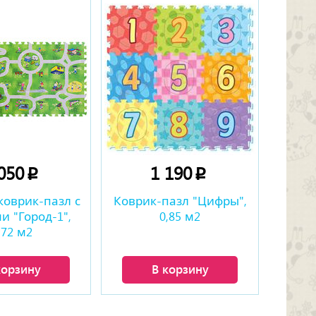
 050
1 190
p
p
коврик-пазл с
Коврик-пазл "Цифры",
и "Город-1",
0,85 м2
,72 м2
корзину
В корзину