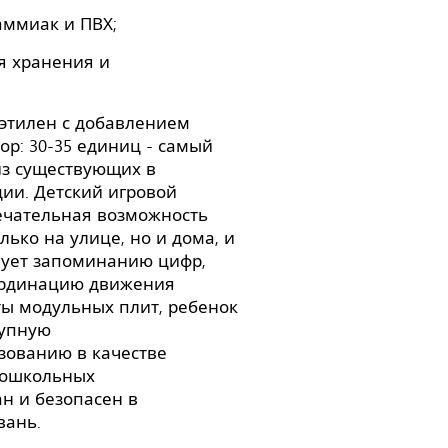
аммиак и ПВХ;
я хранения и
иэтилен с добавлением
ор: 30-35 единиц - самый
из существующих в
ии. Детский игровой
мечательная возможность
олько на улице, но и дома, и
твует запоминанию цифр,
ординацию движения
ты модульных плит, ребенок
рупную
зованию в качестве
дошкольных
н и безопасен в
йвань.