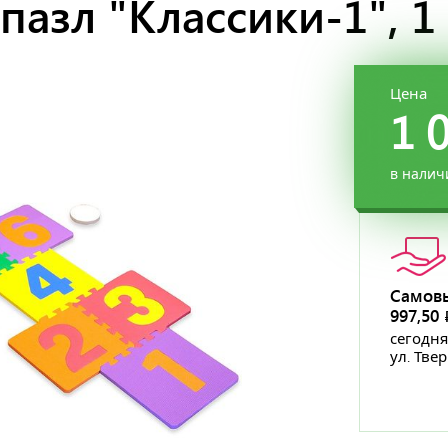
пазл "Классики-1", 1
Цена
1 
в налич
Самов
997,50
сегодня
ул. Тве