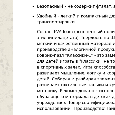
Безопасный - не содержит фталат, 
Удобный - легкий и компактный дл
транспортировки.
Состав: EVA foam (вспененный пол
этилвинилацетата). Твердость по Ш
мягкий и качественный материал 
производстве аналогичной продукц
коврик-пазл "Классики-1" - это за
для детей играть в "классики" не т
в спортивных залах. Игра способс
развивает мышление, логику и ко
детей. Собирая и разбирая элемен
развивает тактильные навыки и к
моторику. Рекомендовано к исполь
обучающего материала в детских 
учреждениях. Товар сертифицирова
использовании. Производство: Та