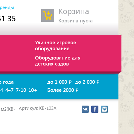
ренды
Корзина
51 35
Корзина пуста
Уличное игровое
оборудование
Оборудование для
детских садов
о года
до 1 000
до 2 000
p
p
–4
4–7
7-10
10+
Более 2000
p
Артикул: KB-103A
 м2(KB-