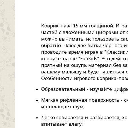
Коврик-пазл 15 мм толщиной. Игра 
частей с вложенными цифрами от о
можно вынимать, использовать сам
обратно. Плюс две битки черного и
проводите время играя в "Классик
коврике-пазле "FunKids". Это дейст
прятный на ощупь материал без за
вашему малышу и будет являться 
Особенности игрового коврика-паз
Образовательный - изучайте цифры 
Мягкая рифленная поверхность - с
и поглащает шум;
Легко собирается и разбирается, х
впитывает влагу;