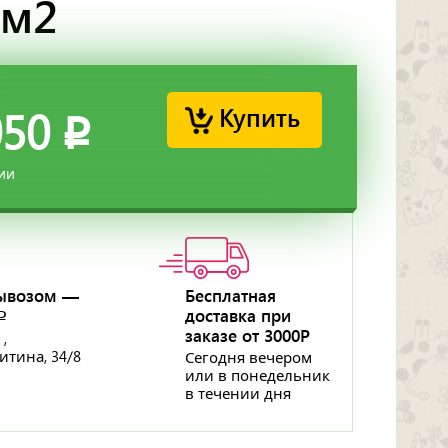
 м2
Купить
050
p
ии
ывозом —
Бесплатная
доставка при
p
заказе от 3000Р
 ,
ритина, 34/8
Сегодня вечером
или в понедельник
в течении дня