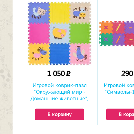
1 050
29
p
Игровой коврик-пазл
Игровой ко
"Окружающий мир -
"Символы-1"
Домашние животные",
0,81 м2
В корзину
В кор