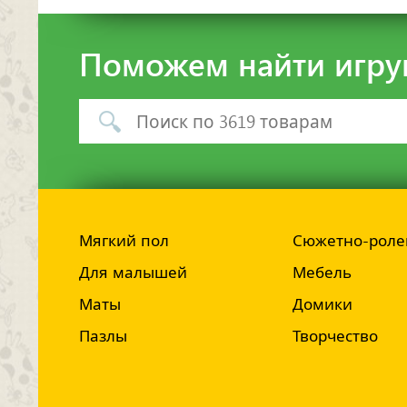
Поможем найти игру
Мягкий пол
Сюжетно-роле
Для малышей
Мебель
Маты
Домики
Пазлы
Творчество