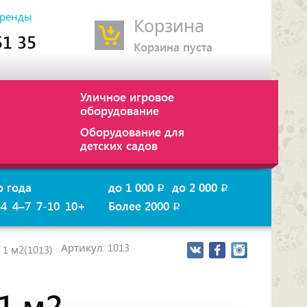
ренды
Корзина
51 35
Корзина пуста
Уличное игровое
оборудование
Оборудование для
детских садов
о года
до 1 000
до 2 000
p
p
–4
4–7
7-10
10+
Более 2000
p
Артикул: 1013
1 м2(1013)
1 м2