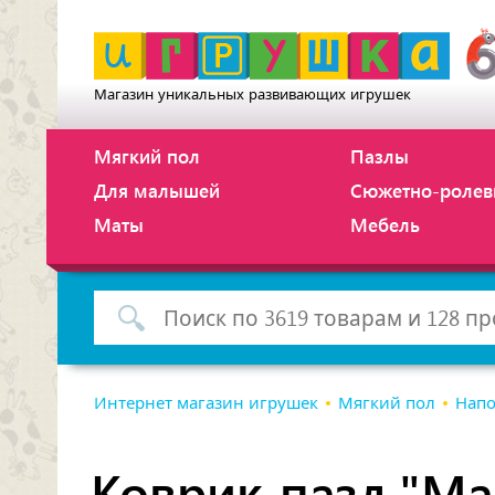
Магазин уникальных развивающих игрушек
Мягкий пол
Пазлы
Для малышей
Сюжетно-ролев
Маты
Мебель
Интернет магазин игрушек
Мягкий пол
Напо
Коврик-пазл "Ма