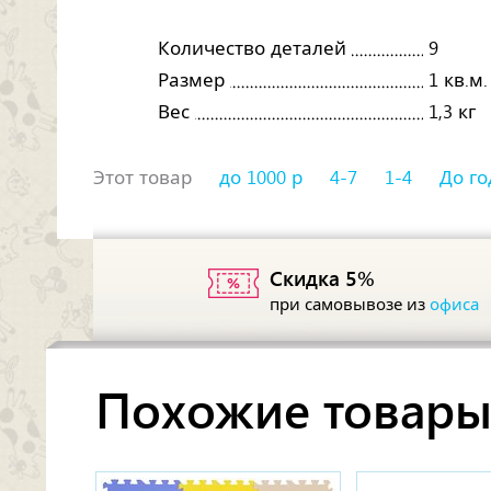
Количество деталей
9
Размер
1 кв.м.
Вес
1,3 кг
Этот товар
до 1000 р
4-7
1-4
До го
Скидка 5%
при самовывозе из
офиса
Похожие товар