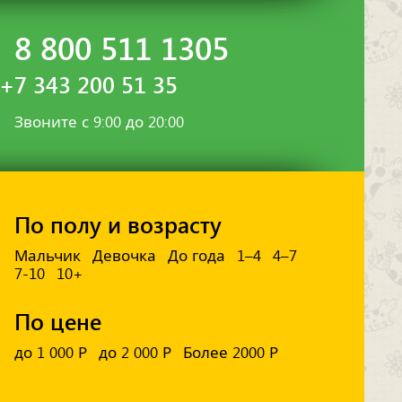
8 800 511 1305
+7 343 200 51 35
Звоните с 9:00 до 20:00
По полу и возрасту
Мальчик
Девочка
До года
1–4
4–7
7-10
10+
По цене
до 1 000 Р
до 2 000 Р
Более 2000 Р