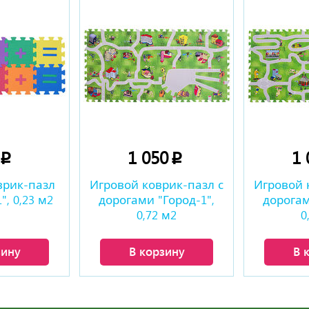
0
1 050
1
p
p
врик-пазл
Игровой коврик-пазл с
Игровой 
, 0,23 м2
дорогами "Город-1",
дорогам
0,72 м2
0
зину
В корзину
В 