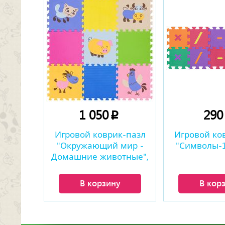
1 050
29
p
Игровой коврик-пазл
Игровой ко
"Окружающий мир -
"Символы-1"
Домашние животные",
0,81 м2
В корзину
В кор