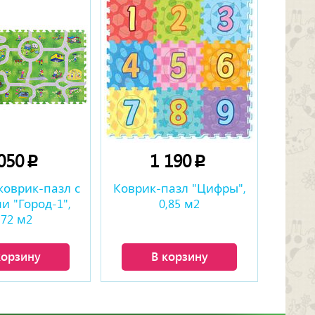
 050
1 190
p
p
коврик-пазл с
Коврик-пазл "Цифры",
и "Город-1",
0,85 м2
,72 м2
корзину
В корзину