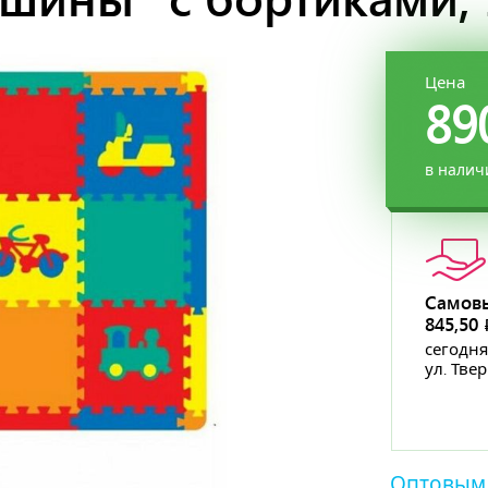
Цена
89
в налич
Самов
845,50
сегодня
ул. Тве
Оптовым