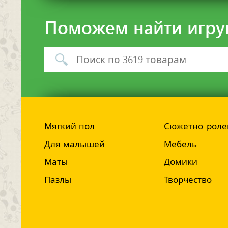
Поможем найти игру
Мягкий пол
Сюжетно-роле
Для малышей
Мебель
Маты
Домики
Пазлы
Творчество