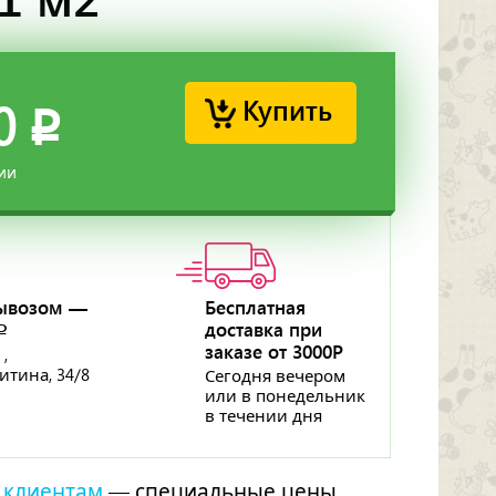
Купить
0
p
ии
ывозом —
Бесплатная
доставка при
p
заказе от 3000Р
 ,
ритина, 34/8
Сегодня вечером
или в понедельник
в течении дня
 клиентам
— специальные цены