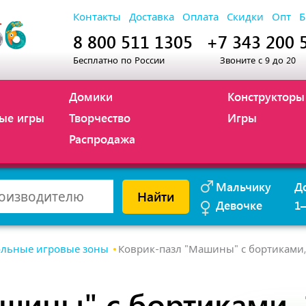
Контакты
Доставка
Оплата
Скидки
Опт
Б
8 800 511 1305
+7 343 200 
Бесплатно по России
Звоните с 9 до 20
Домики
Конструкторы
ые игры
Творчество
Игры
Распродажа
Мальчику
Д
Найти
Девочке
1
льные игровые зоны
Коврик-пазл "Машины" с бортиками, 
шины" с бортиками, 