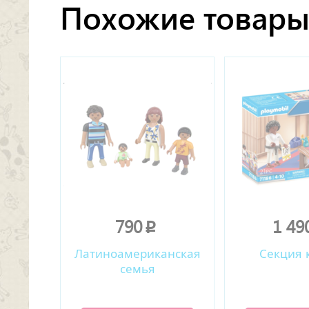
Похожие товар
790
1 49
p
Латиноамериканская
Секция 
семья