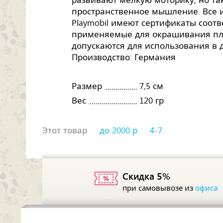
развивают мелкую моторику, но т
пространственное мышление. Все
Playmobil имеют сертификаты соотв
применяемые для окрашивания пла
допускаются для использования в д
Производство: Германия
Размер
7,5 см
Вес
120 гр
Этот товар
до 2000 р
4-7
Скидка 5%
при самовывозе из
офиса