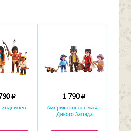
 790
1 790
p
p
 индейцев
Американская семья с
Дикого Запада