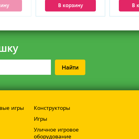
зину
В корзину
В 
шку
Найти
вые игры
Конструкторы
Игры
Уличное игровое
оборудование