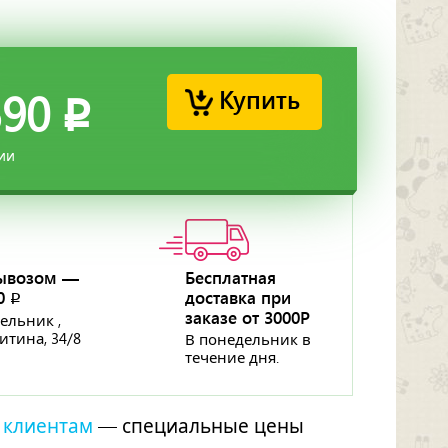
Купить
590
p
ии
ывозом —
Бесплатная
50
доставка при
p
заказе от 3000Р
ельник ,
ритина, 34/8
В понедельник в
течение дня.
 клиентам
— специальные цены