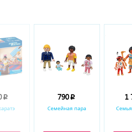
ы
0
790
1
p
p
каратэ
Семейная пара
Семья