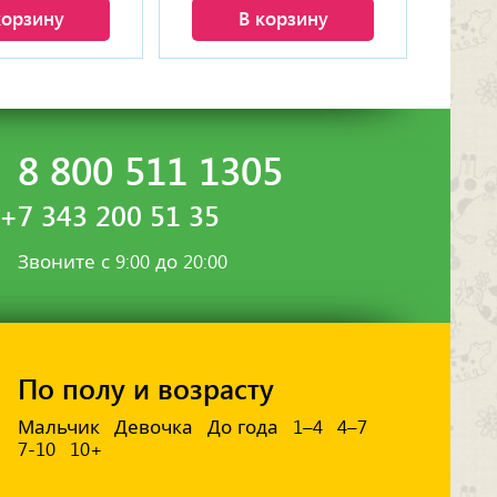
корзину
В корзину
8 800 511 1305
+7 343 200 51 35
Звоните с 9:00 до 20:00
По полу и возрасту
Мальчик
Девочка
До года
1–4
4–7
7-10
10+