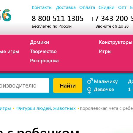
Контакты
Доставка
Оплата
Скидки
Опт
Б
8 800 511 1305
+7 343 200 
Бесплатно по России
Звоните с 9 до 20
Домики
Конструкторы
ые игры
Творчество
Игры
Распродажа
Мальчику
Д
Найти
Девочке
1
 игры
Фигурки людей, животных
Королевская чета с реб
а с ребенком