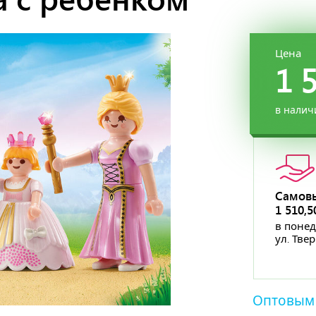
Цена
1 
в налич
Самов
1 510,
в понед
ул. Тве
Оптовым