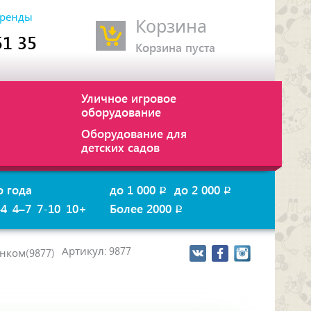
ренды
Корзина
51 35
Корзина пуста
Уличное игровое
оборудование
Оборудование для
детских садов
о года
до 1 000
до 2 000
p
p
–4
4–7
7-10
10+
Более 2000
p
Артикул: 9877
енком(9877)