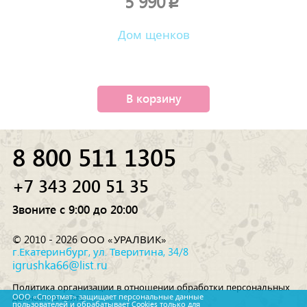
5 990
p
Дом щенков
В корзину
8 800 511 1305
+7 343 200 51 35
Звоните с 9:00 до 20:00
© 2010 - 2026 ООО «УРАЛВИК»
г.Екатеринбург, ул. Тверитина, 34/8
igrushka66@list.ru
Политика организации в отношении обработки персональных
данных на сайте
ООО «Спортмат» защищает персональные данные
пользователей и обрабатывает Cookies только для