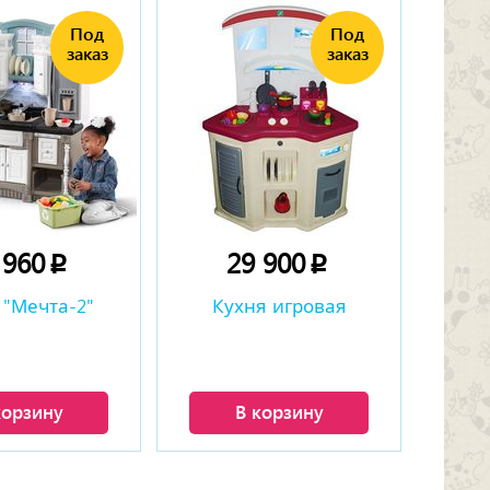
 960
29 900
p
p
 "Мечта-2"
Кухня игровая
корзину
В корзину