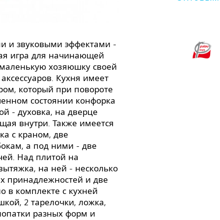
ми и звуковыми эффектами -
ая игра для начинающей
т маленькую хозяюшку своей
аксессуаров. Кухня имеет
ром, который при повороте
ченном состоянии конфорка
ой - духовка, на дверце
ящая внутри. Также имеется
ка с краном, две
окам, а под ними - две
ей. Над плитой на
вытяжка, на ней - несколько
х принадлежностей и две
 в комплекте с кухней
шкой, 2 тарелочки, ложка,
 лопатки разных форм и