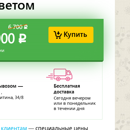
светом
6 700
p
Купить
900
p
ии
ывозом —
Бесплатная
доставка
 ,
ритина, 34/8
Сегодня вечером
или в понедельник
в течении дня
 клиентам
— специальные цены