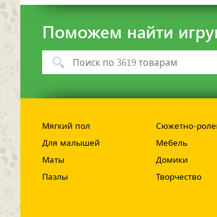
Поможем найти игру
Мягкий пол
Сюжетно-роле
Для малышей
Мебель
Маты
Домики
Пазлы
Творчество