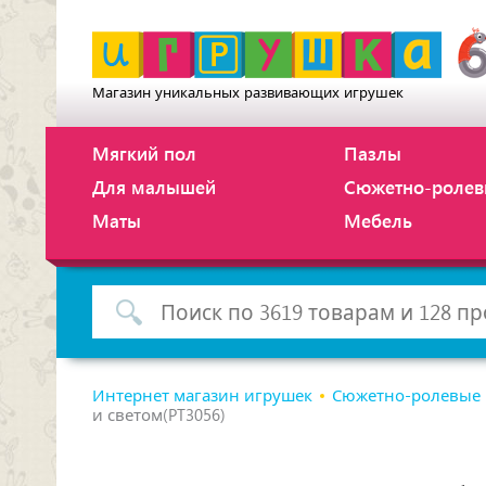
Магазин уникальных развивающих игрушек
Мягкий пол
Пазлы
Для малышей
Сюжетно-ролев
Маты
Мебель
Интернет магазин игрушек
Сюжетно-ролевые
и светом(PT3056)