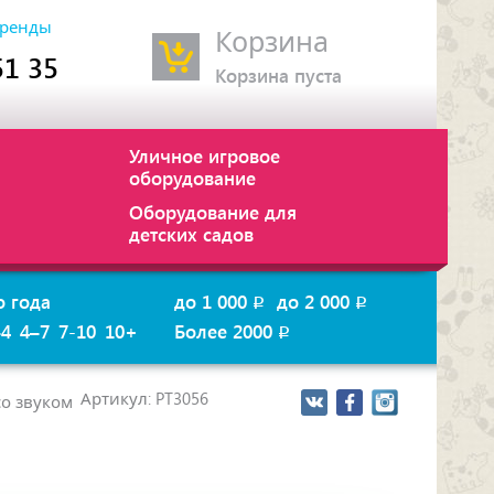
ренды
Корзина
51 35
Корзина пуста
Уличное игровое
оборудование
Оборудование для
детских садов
о года
до 1 000
до 2 000
p
p
–4
4–7
7-10
10+
Более 2000
p
Артикул: PT3056
со звуком