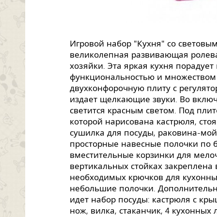
Игровой набор "Кухня" со световы
великолепная развивающая ролев
хозяйки. Эта яркая кухня порадуе
функциональностью и множеством 
двухконфорочную плиту с регулято
издает щелкающие звуки. Во вклю
светится красным светом. Под плит
которой нарисована кастрюля, сто
сушилка для посуды, раковина-мой
просторные навесные полочки по б
вместительные корзинки для мелоч
вертикальных стойках закреплена 
необходимых крючков для кухонны
небольшие полочки. Дополнительно
идет набор посуды: кастрюля с кры
нож, вилка, стаканчик, 4 кухонных