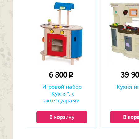
6 800
39 9
p
Игровой набор
Кухня и
"Кухня", с
аксессуарами
В корзину
В кор