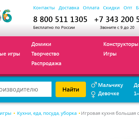
Контакты
Доставка
Оплата
Скидки
Опт
Б
8 800 511 1305
+7 343 200 
Бесплатно по России
Звоните с 9 до 20
Домики
Конструкторы
ые игры
Творчество
Игры
Распродажа
Мальчику
Д
Найти
Девочке
1
 игры
Кухни, еда, посуда, уборка
Игровая кухня большая 