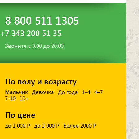
8 800 511 1305
+7 343 200 51 35
Звоните с 9:00 до 20:00
По полу и возрасту
Мальчик
Девочка
До года
1–4
4–7
7-10
10+
По цене
до 1 000 Р
до 2 000 Р
Более 2000 Р