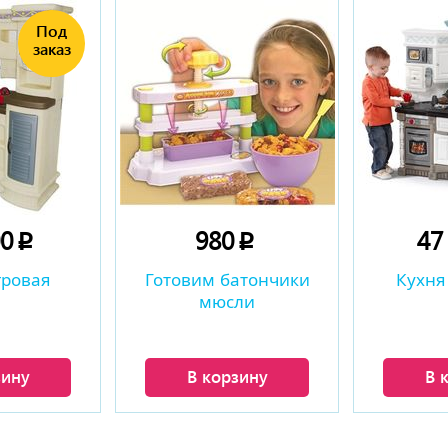
00
980
47
p
p
гровая
Готовим батончики
Кухня
мюсли
зину
В корзину
В 