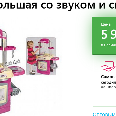
ольшая со звуком и 
Цена
5 
в налич
Самов
сегодня
ул. Тве
Оптовым