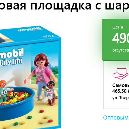
ровая площадка с ша
Цена
49
отсутст
Самов
465,50
ул. Тве
Оптовым