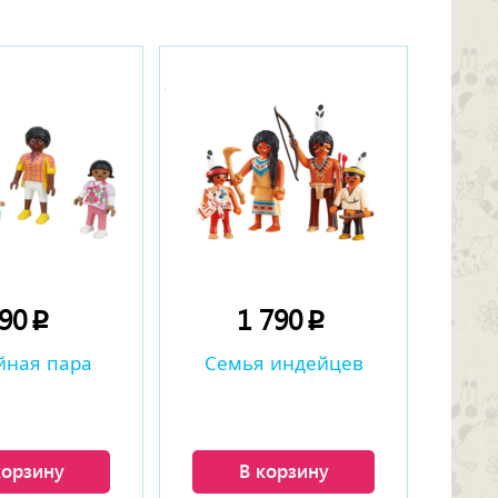
790
1 790
p
p
йная пара
Семья индейцев
корзину
В корзину