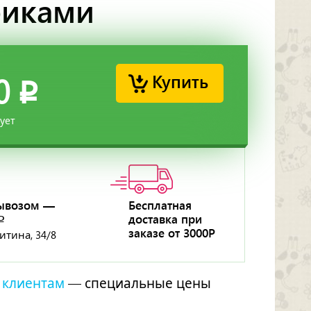
риками
Купить
0
p
вует
ывозом —
Бесплатная
доставка при
p
заказе от 3000Р
ритина, 34/8
 клиентам
— специальные цены