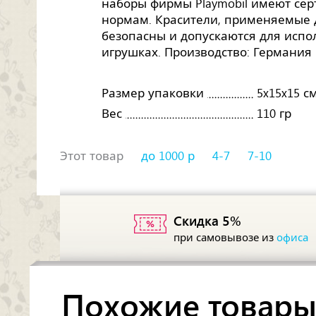
наборы фирмы Playmobil имеют сер
нормам. Красители, применяемые 
безопасны и допускаются для испо
игрушках. Производство: Германия
Размер упаковки
5x15x15 с
Вес
110 гр
Этот товар
до 1000 р
4-7
7-10
Скидка 5%
при самовывозе из
офиса
Похожие товар