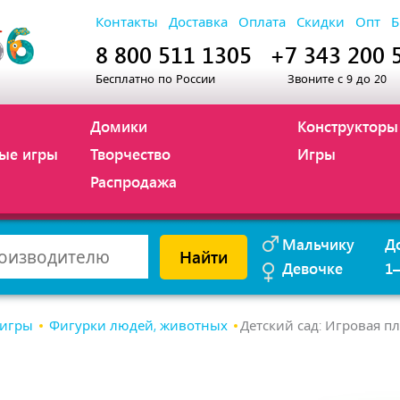
Контакты
Доставка
Оплата
Скидки
Опт
Б
8 800 511 1305
+7 343 200 
Бесплатно по России
Звоните с 9 до 20
Домики
Конструкторы
ые игры
Творчество
Игры
Распродажа
Мальчику
Д
Найти
Девочке
1
 игры
Фигурки людей, животных
Детский сад: Игровая п