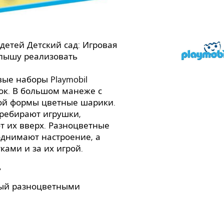
детей Детский сад: Игровая
лышу реализовать
ые наборы Playmobil
ок. В большом манеже с
ой формы цветные шарики.
ребирают игрушки,
т их вверх. Разноцветные
днимают настроение, а
ками и за их игрой.
ть
ый разноцветными