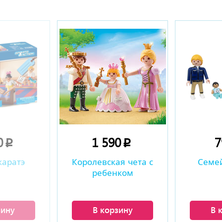
0
1 590
p
p
каратэ
Королевская чета с
Семе
ребенком
зину
В корзину
В 