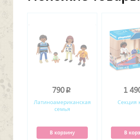
790
1 49
p
Латиноамериканская
Секция 
семья
В корзину
В кор