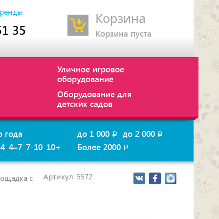
ренды
Корзина
51 35
Корзина пуста
Уличное игровое
оборудование
Оборудование для
детских садов
о года
до 1 000
до 2 000
p
p
–4
4–7
7-10
10+
Более 2000
p
Артикул: 5572
лощадка с