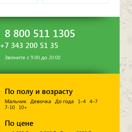
8 800 511 1305
+7 343 200 51 35
Звоните с 9:00 до 20:00
По полу и возрасту
Мальчик
Девочка
До года
1–4
4–7
7-10
10+
По цене